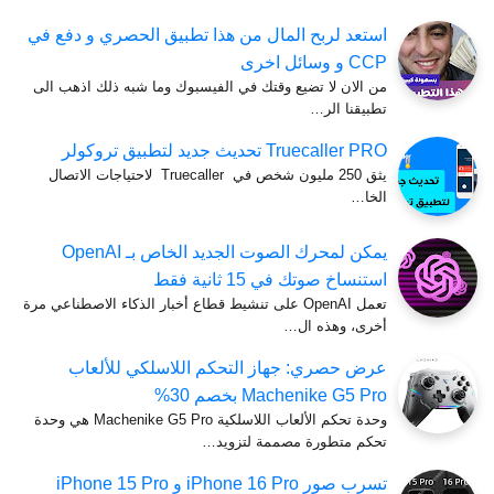
استعد لربح المال من هذا تطبيق الحصري و دفع في
CCP و وسائل اخرى
من الان لا تضيع وقتك في الفيسبوك وما شبه ذلك اذهب الى
تطبيقنا الر…
Truecaller PRO تحديث جديد لتطبيق تروكولر
يثق 250 مليون شخص في Truecaller لاحتياجات الاتصال
الخا…
يمكن لمحرك الصوت الجديد الخاص بـ OpenAI
استنساخ صوتك في 15 ثانية فقط
تعمل OpenAI على تنشيط قطاع أخبار الذكاء الاصطناعي مرة
أخرى، وهذه ال…
عرض حصري: جهاز التحكم اللاسلكي للألعاب
Machenike G5 Pro بخصم 30%
وحدة تحكم الألعاب اللاسلكية Machenike G5 Pro هي وحدة
تحكم متطورة مصممة لتزويد…
تسرب صور iPhone 16 Pro و iPhone 15 Pro