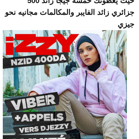
حيث يعطونك خمسه جيجا زائد 500
ائري زائد الفايبر والمكالمات مجانيه نحو
زي