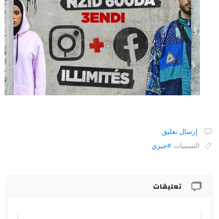
إرسال تعليق
التسميات
#جيزي
تعليقات