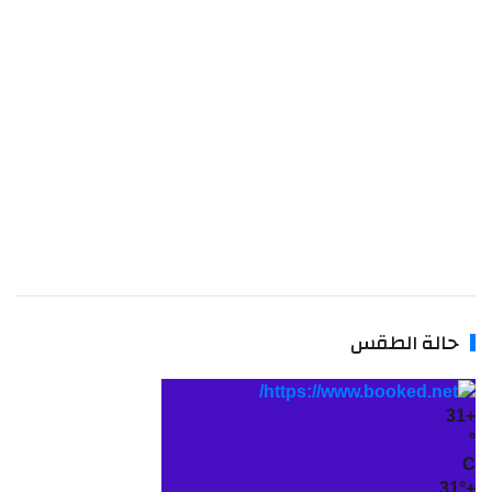
حالة الطقس
31
+
°
C
31°
+