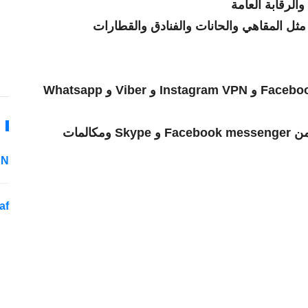
الرقابة العامة
ي بيئات WiFi غير الآمنة مثل المقاهي والحانات والفنادق والقطارات
فتح مواقع التواصل الاجتماعي مثل Facebook VPN و Instagram VPN و Viber و Whatsapp
إلغاء حظر الوصول إلى المكالمات الصوتية من Facebook messenger و Skype ومكالمات
 N
af