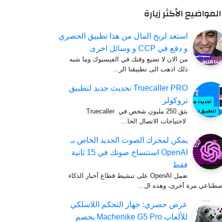
المواضيع الأكثر زيارة
استعد لربح المال من هذا تطبيق الحصري
و دفع في CCP و وسائل اخرى
من الان لا تضيع وقتك في الفيسبوك وما شبه
ذلك اذهب الى تطبيقنا الر…
Truecaller PRO تحديث جديد لتطبيق
تروكولر
يثق 250 مليون شخص في Truecaller
لاحتياجات الاتصال الخا…
يمكن لمحرك الصوت الجديد الخاص بـ
OpenAI استنساخ صوتك في 15 ثانية
فقط
تعمل OpenAI على تنشيط قطاع أخبار الذكاء
اصطناعي مرة أخرى، وهذه ال…
عرض حصري: جهاز التحكم اللاسلكي
للألعاب Machenike G5 Pro بخصم