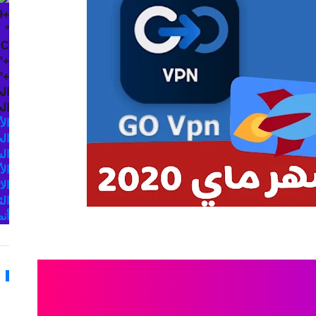
9
+
°
C
°
+
°
+
ال
الخ
الأ
ال
ال
الأ
الا
الث
أن