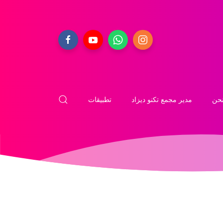
حن
مدير مجمع تكنو ديزاد
تطبيقات