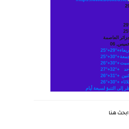
2
29
25
جزائر العاصمة
ميس, 06
ربعاء
+
29°
+
25°
جمعة
+
30°
+
25°
سبت
+
30°
+
26°
حد
+
32°
+
27°
ثنين
+
31°
+
26°
لاثاء
+
30°
+
26°
ظر إلى التنبؤ لسبعة أيام
ابحث هنا