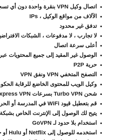
اتصال وكيل VPN بنقرة واحدة دون أي تسجيل
الآلاف من مواقع الوكيل ، IPs
تدفق غير محدود
لا تجارب ، لا مدفوعات ، الشبكات الافتراضي
أعلى سرعة اتصال
الوصول غير المقيد إلى جميع المحتويات عبر 
حرية P2P
التصفح المتخفي VPN ونفق VPN
وكيل الويب للمحتوى الخاضع للرقابة الحكوم
شحن Turbo VPN بسرعات Express VPN
قم بتعطيل قيود WiFi في المدرسة أو الحرم الجامعي أو الجامعة أو العمل
يتيح لك الوصول إلى الإنترنت الخاص بشبكة VPN مجانية فائق
استخدام بلا حدود لـ GoVPN
استخدمه للوصول إلى Netflix أو Hulu أو حظر محتوى YouTube في بلدك