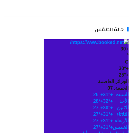
حالة الطقس
30
+
°
C
30°
+
25°
+
الجزائر العاصمة
الجمعة, 07
السبت
+
31°
+
26°
الأحد
+
32°
+
28°
الاثنين
+
30°
+
27°
الثلاثاء
+
31°
+
27°
الأربعاء
+
31°
+
27°
الخميس
+
31°
+
27°