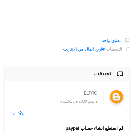
تعليق واحد
التسميات
#اربح ‏المال ‏من ‏الانترنت
تعليقات
ELTRO
2 يونيو 2020 في 11:51 م
رد
لم استطع انشاء حساب paypal