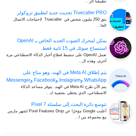
تطبيقنا الر…
Truecaller PRO تحديث جديد لتطبيق تروكولر
يثق 250 مليون شخص في Truecaller لاحتياجات الاتصال
الخا…
يمكن لمحرك الصوت الجديد الخاص بـ OpenAI
استنساخ صوتك في 15 ثانية فقط
تعمل OpenAI على تنشيط قطاع أخبار الذكاء الاصطناعي مرة
أخرى، وهذه ال…
يتم إطلاق Meta AI في الهند، وهو متاح على
WhatsApp وInstagram وFacebook وMessenger
يتم الآن طرح Meta AI في الهند. يتوفر مساعد الذكاء
الاصطناعي، الذي يحظى بشعبية ك…
تتوسع دائرة البحث إلى سلسلة Pixel 7
أعلنت Google مؤخرًا عن Pixel Features Drop لشهر مارس
مع مجموعة من ا…