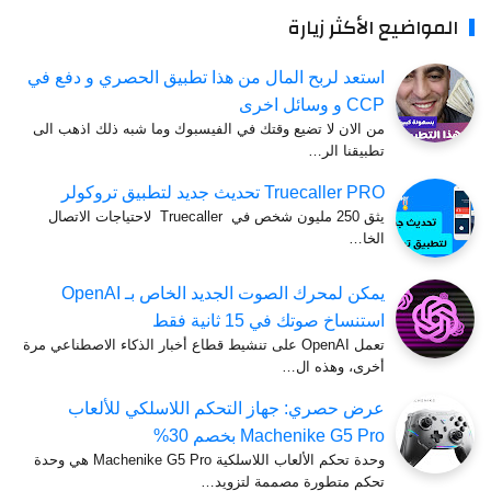
المواضيع الأكثر زيارة
استعد لربح المال من هذا تطبيق الحصري و دفع في
CCP و وسائل اخرى
من الان لا تضيع وقتك في الفيسبوك وما شبه ذلك اذهب الى
تطبيقنا الر…
Truecaller PRO تحديث جديد لتطبيق تروكولر
يثق 250 مليون شخص في Truecaller لاحتياجات الاتصال
الخا…
يمكن لمحرك الصوت الجديد الخاص بـ OpenAI
استنساخ صوتك في 15 ثانية فقط
تعمل OpenAI على تنشيط قطاع أخبار الذكاء الاصطناعي مرة
أخرى، وهذه ال…
عرض حصري: جهاز التحكم اللاسلكي للألعاب
Machenike G5 Pro بخصم 30%
وحدة تحكم الألعاب اللاسلكية Machenike G5 Pro هي وحدة
تحكم متطورة مصممة لتزويد…