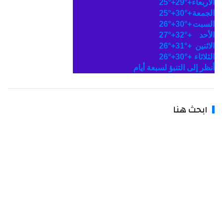
الأربعاء
+
29°
+
25°
الجمعة
+
30°
+
25°
السبت
+
30°
+
26°
الأحد
+
32°
+
27°
الاثنين
+
31°
+
26°
الثلاثاء
+
30°
+
26°
أنظر إلى التنبؤ لسبعة أيام
ابحث هنا