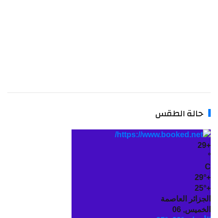
حالة الطقس
29
+
°
C
29°
+
25°
+
الجزائر العاصمة
الخميس, 06