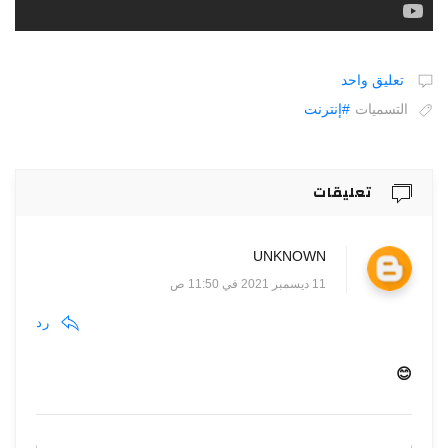
تعليق واحد
التسميات
#إنترنت
تعليقات
UNKNOWN
11 ديسمبر 2021 في 11:50 ص
رد
😊