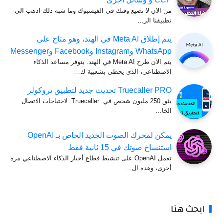
من الان لا تضيع وقتك في الفيسبوك وما شبه ذلك اذهب الى
تطبيقنا الر…
يتم إطلاق Meta AI في الهند، وهو متاح على
WhatsApp وInstagram وFacebook وMessenger
يتم الآن طرح Meta AI في الهند. يتوفر مساعد الذكاء
الاصطناعي، الذي يحظى بشعبية ك…
Truecaller PRO تحديث جديد لتطبيق تروكولر
يثق 250 مليون شخص في Truecaller لاحتياجات الاتصال
الخا…
يمكن لمحرك الصوت الجديد الخاص بـ OpenAI
استنساخ صوتك في 15 ثانية فقط
تعمل OpenAI على تنشيط قطاع أخبار الذكاء الاصطناعي مرة
أخرى، وهذه ال…
ابحث هنا