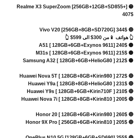
🟡 Realme X3 SuperZoom [256GB+12GB+SD855+]
40
🔵 Vivo
اتف 📱من 300$ الى 599$ 👆
⚫ A51 [
⚫ M31s 
⚫ Samsun
🔴 Huawei
🔴 Huawe
🔴 Huawe
🔴 Huawei
🔵 Hono
🔵 Honor
🔴 OnePl