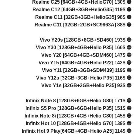
🟡 Real
🟡 Real
🟡 Real
🟡 Real
🔵 Vivo
🔵 Vivo
🔵 Viv
🔵 Vivo
🔵 Viv
🔵 Vivo
🔵 Vivo
🔵 Infin
🔵 Infin
🔵 Infini
🔵 Infin
🔵 Infini