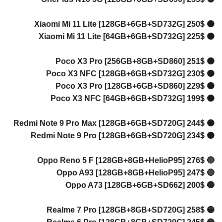
🟠 Xiaom
🟠 Xiaom
🟠 Poco
🟠 Poco
🟠 Poco
🟠 Poco
🟠 Redmi 
🟠 Redmi
🔵 Oppo 
🔵 Oppo
🔵 Opp
🟡 Real