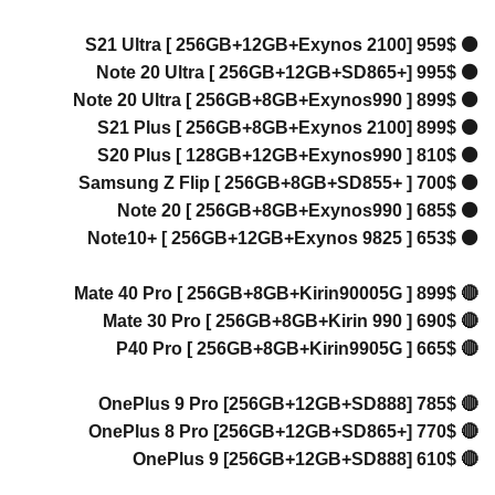
⚫ S21 Ul
⚫ Note 2
⚫ Note 2
⚫ S21 Pl
⚫ S20 Pl
⚫ Samsun
⚫ Note 
⚫ Note10
🔴 Mate 4
🔴 Mate 
🔴 P40 P
🔴 OnePl
🔴 OnePl
🔴 OneP