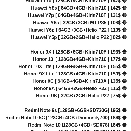
🔴 Huawe
🔴 Huawe
🔴 Huawe
🔴 Huaw
🔴 Huawe
🔴 Huawe
🔵 Honor
🔵 Honor
🔵 Honor 
🔵 Honor
🔵 Hono
🔵 Hono
🔵 Hono
🟠 Redmi
🟠 Redmi 
🟠 Redm