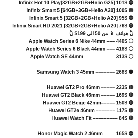
🔵 Infini
🔵 Infin
🔵 Infin
🔵 Infini
اتف 📱 من 50 الى 199$ 👆
⚪ Apple 
⚪ Apple 
⚪ Apple
⚫ Samsu
🔴 Hua
🔴 Huaw
🔴 Hua
🔴 Hua
🔴 Hua
🔵 Hono