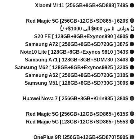
🟠 Xiao
🔴 Red M
اتف 📱من 600$ الى 1000$+ 👆
⚫ S20 F
⚫ Samsu
⚫ Note10
⚫ Samsu
⚫ Samsun
⚫ Samsu
⚫ Samsu
🔴 Huawe
🔴 Red M
🔴 Red M
🔴 OneP