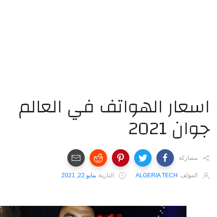
عار ‏الهواتف ‏في ‏العالم
وان ‏2021
مشاركة
المؤلف
ALGERIA TECH
التاريخ
مايو 22, 2021