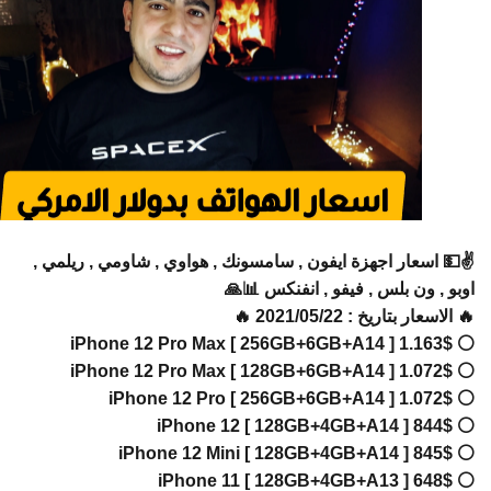
✌️💵 اسعار اجهزة ايفون , سامسونك , هواوي , شاومي , ريلم
اوبو , ون بلس , فيفو , انفنكس 
🔥 الاسعار بتاريخ : 2021/05/
⚪ iPhone
⚪ iPhone
⚪ iPhone
⚪ iPho
⚪ iPhon
⚪ iPho