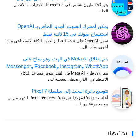
يثق 250 مليون شخص في Truecaller لاحتياجات الاتصال
الخا…
يمكن لمحرك الصوت الجديد الخاص بـ OpenAI
استنساخ صوتك في 15 ثانية فقط
تعمل OpenAI على تنشيط قطاع أخبار الذكاء الاصطناعي مرة
أخرى، وهذه ال…
يتم إطلاق Meta AI في الهند، وهو متاح على
WhatsApp وInstagram وFacebook وMessenger
يتم الآن طرح Meta AI في الهند. يتوفر مساعد الذكاء
الاصطناعي، الذي يحظى بشعبية ك…
تتوسع دائرة البحث إلى سلسلة Pixel 7
أعلنت Google مؤخرًا عن Pixel Features Drop لشهر مارس
مع مجموعة من ا…
ابحث هنا