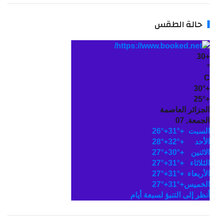
حالة الطقس
30
30°
25°
لجزائر العاصمة
جمعة, 07
لسبت
+
31°
+
26°
لأحد
+
32°
+
28°
اثنين
+
30°
+
27°
ثلاثاء
+
31°
+
27°
أربعاء
+
31°
+
27°
لخميس
+
31°
+
27°
نظر إلى التنبؤ لسبعة أيام