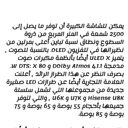
مكن للشاشة الكبيرة أن توفر ما يصل إلى
2500 شمعة في المتر المربع من ذروة
لسطوع ونطاق نسبة تباين أعلى بمرتين من
نظيراتها في تلفزيون OLED. بالنسبة للصوت ،
يتميز ULED X أيضًا بأنظمة مكبرات صوت
مدمجة 4.1.1 DOlby Atmos و 80 W DTS: X.
صرف النظر عن هذا الطراز الرائد ، أعلنت
العلامة التجارية أيضًا عن طرازات LED صغيرة
ديدة من مجموعتها التي تشمل سلسلة
Hisense U8K و U7K و U6K ، والتي تتوفر
جميعها بأحجام 55 بوصة و 65 بوصة و 75
صة و 85 بوصة.