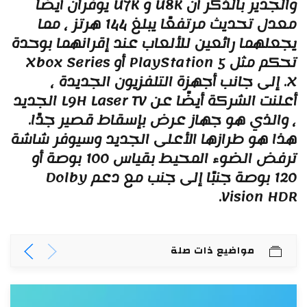
والجدير بالذكر أن U8K و U7K يوفران أيضًا
معدل تحديث مرتفعًا يبلغ 144 هرتز ، مما
جعلهما رائعين للألعاب عند إقرانهما بوحدة
تحكم مثل PlayStation 5 أو Xbox Series
X. إلى جانب أجهزة التلفزيون الجديدة ،
أعلنت الشركة أيضًا عن L9H Laser TV الجديد
 والذي هو جهاز عرض بإسقاط قصير جدًا.
ذا هو طرازها الأعلى الجديد وسيوفر شاشة
ترفض الضوء المحيط بقياس 100 بوصة أو
120 بوصة جنبًا إلى جنب مع دعم Dolby
Vision HDR
مواضيع ذات صلة