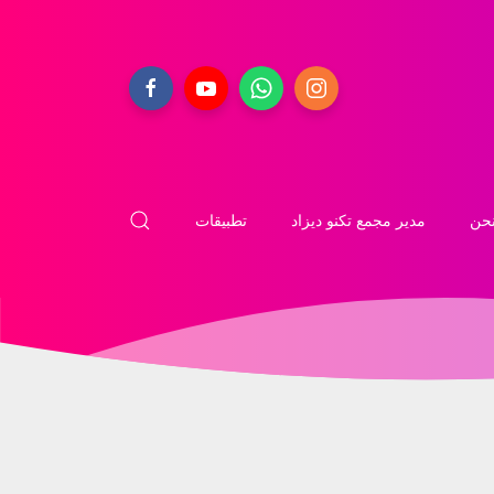
حن
مدير مجمع تكنو ديزاد
تطبيقات