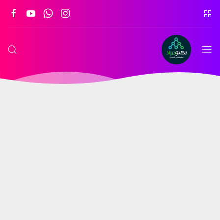
تكنو
ديزاد