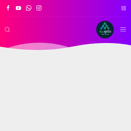
تكنو
ديزاد