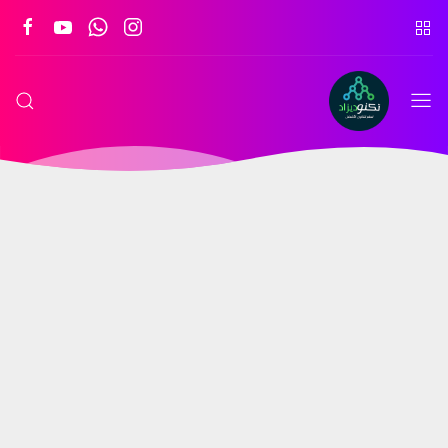
تكنو
ديزاد