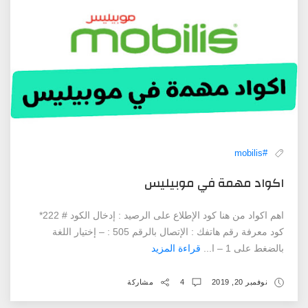
#mobilis
اكواد مهمة في موبيليس
اهم اكواد من هنا كود الإطلاع على الرصيد : إدخال الكود # 222*
كود معرفة رقم هاتفك : الإتصال بالرقم 505 : – إختيار اللغة
بالضغط على 1 – ا...
قراءة المزيد
نوفمبر 20, 2019
4
مشاركة