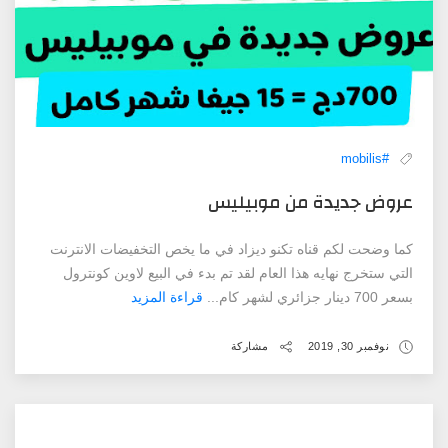
#mobilis
عروض جديدة من موبيليس
كما وضحت لكم قناه تكنو ديزاد في ما يخص التخفيضات الانترنت
التي ستخرج نهايه هذا العام لقد تم بدء في البيع لاوين كونترول
بسعر 700 دينار جزائري لشهر كام...
قراءة المزيد
نوفمبر 30, 2019
مشاركة