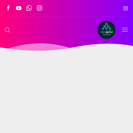
تكنو
ديزاد