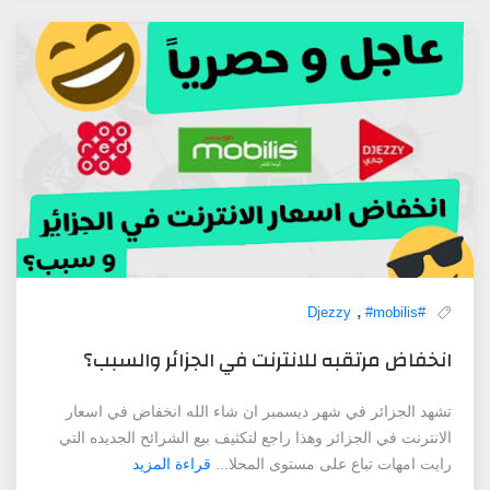
,
#mobilis
#Djezzy
انخفاض مرتقبه للانترنت في الجزائر والسبب؟
تشهد الجزائر في شهر ديسمبر ان شاء الله انخفاض في اسعار
الانترنت في الجزائر وهذا راجع لتكثيف بيع الشرائح الجديده التي
رايت امهات تباع على مستوى المحلا...
قراءة المزيد