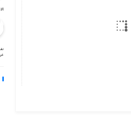
ال
عن