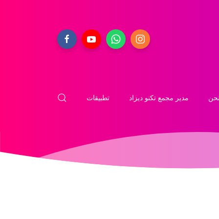
حن
مدير مجمع تكنو ديزاد
تطبيقات