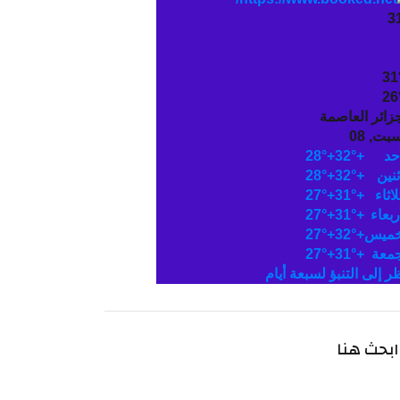
3
31
26
جزائر العاصمة
بت, 08
حد
+
32°
+
28°
ثنين
+
32°
+
28°
لاثاء
+
31°
+
27°
ربعاء
+
31°
+
27°
خميس
+
32°
+
27°
جمعة
+
31°
+
27°
ظر إلى التنبؤ لسبعة أيام
ابحث هنا