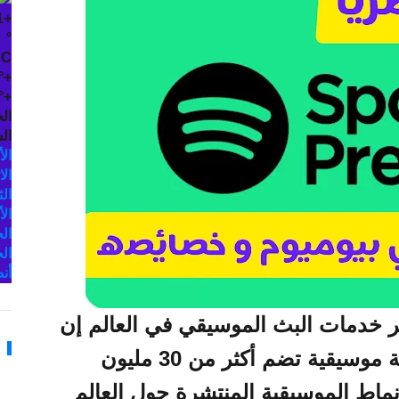
1
+
°
C
°
+
°
+
ال
الس
الأ
الا
الث
الأ
ال
ال
أن
احدة من أشهر خدمات البث الموسيقي في العالم إن
لم تكن أشهرها على الإطلاق بمكتبة موسيقية تضم أكثر من 30 مليون
نماط الموسيقية المنتشرة حول العالم