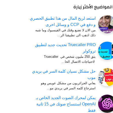
المواضيع الأكثر زيارة
استعد لربح المال من هذا تطبيق الحصري
و دفع في CCP و وسائل اخرى
من الان لا تضيع وقتك في الفيسبوك وما شبه
ذلك اذهب الى تطبيقنا الر…
Truecaller PRO تحديث جديد لتطبيق
تروكولر
يثق 250 مليون شخص في Truecaller
لاحتياجات الاتصال الخا…
حل ‏مشكل ‏نسيان ‏كلمة ‏السر ‏في ‏بريدي
‏موب
يعاني الجزائريون من مشكل عويس وهو
استرجاع كلمه السر في بريدي مو…
يمكن لمحرك الصوت الجديد الخاص بـ
OpenAI استنساخ صوتك في 15 ثانية
فقط