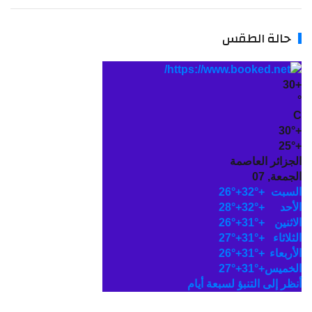
الة الطقس
3
3
2
زائر العاصمة
عة, 07
بت
+
32°
+
26°
حد
+
32°
+
28°
نين
+
31°
+
26°
اثاء
+
31°
+
27°
بعاء
+
31°
+
26°
ميس
+
31°
+
27°
ر إلى التنبؤ لسبعة أيام