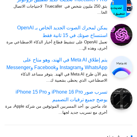
يثق 250 مليون شخص في Truecaller لاحتياجات الاتصال
الخا…
يمكن لمحرك الصوت الجديد الخاص بـ OpenAI
استنساخ صوتك في 15 ثانية فقط
تعمل OpenAI على تنشيط قطاع أخبار الذكاء الاصطناعي مرة
أخرى، وهذه ال…
يتم إطلاق Meta AI في الهند، وهو متاح على
WhatsApp وInstagram وFacebook وMessenger
يتم الآن طرح Meta AI في الهند. يتوفر مساعد الذكاء
الاصطناعي، الذي يحظى بشعبية ك…
تسرب صور iPhone 16 Pro و iPhone 15 Pro
يوضح جميع ترقيات التصميم
عاد ماجين بو، أحد المسربين الموثوقين من شركة Apple، مرة
أخرى مع تسريب جديد لجها…