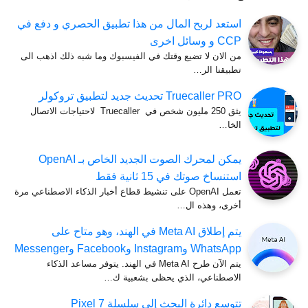
استعد لربح المال من هذا تطبيق الحصري و دفع في
CCP و وسائل اخرى
من الان لا تضيع وقتك في الفيسبوك وما شبه ذلك اذهب الى
تطبيقنا الر…
Truecaller PRO تحديث جديد لتطبيق تروكولر
يثق 250 مليون شخص في Truecaller لاحتياجات الاتصال
الخا…
يمكن لمحرك الصوت الجديد الخاص بـ OpenAI
استنساخ صوتك في 15 ثانية فقط
تعمل OpenAI على تنشيط قطاع أخبار الذكاء الاصطناعي مرة
أخرى، وهذه ال…
يتم إطلاق Meta AI في الهند، وهو متاح على
WhatsApp وInstagram وFacebook وMessenger
يتم الآن طرح Meta AI في الهند. يتوفر مساعد الذكاء
الاصطناعي، الذي يحظى بشعبية ك…
تتوسع دائرة البحث إلى سلسلة Pixel 7