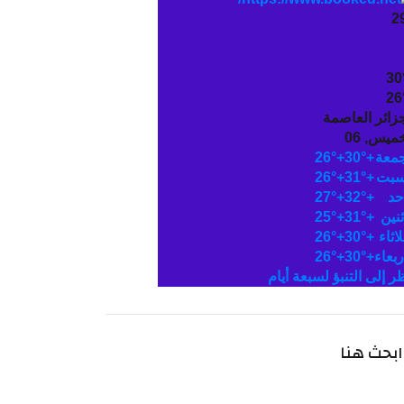
2
30
26
جزائر العاصمة
ميس, 06
جمعة
+
30°
+
26°
سبت
+
31°
+
26°
حد
+
32°
+
27°
ثنين
+
31°
+
25°
لاثاء
+
30°
+
26°
ربعاء
+
30°
+
26°
ظر إلى التنبؤ لسبعة أيام
ابحث هنا