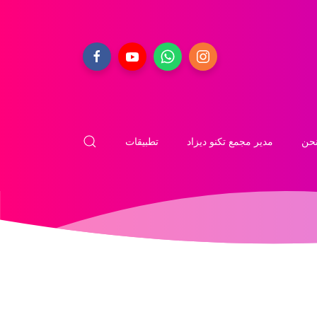
حن
مدير مجمع تكنو ديزاد
تطبيقات