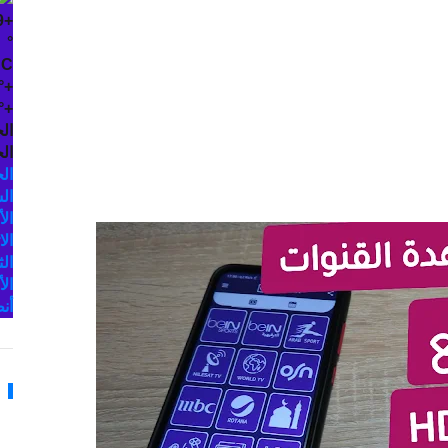
9
+
°
C
°
+
°
+
ال
الخ
ال
ال
الأ
الا
الث
الأ
أن