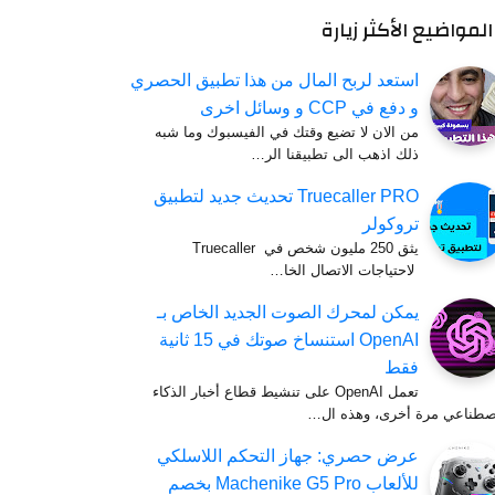
المواضيع الأكثر زيارة
استعد لربح المال من هذا تطبيق الحصري
و دفع في CCP و وسائل اخرى
من الان لا تضيع وقتك في الفيسبوك وما شبه
ذلك اذهب الى تطبيقنا الر…
Truecaller PRO تحديث جديد لتطبيق
تروكولر
يثق 250 مليون شخص في Truecaller
لاحتياجات الاتصال الخا…
يمكن لمحرك الصوت الجديد الخاص بـ
OpenAI استنساخ صوتك في 15 ثانية
فقط
تعمل OpenAI على تنشيط قطاع أخبار الذكاء
اصطناعي مرة أخرى، وهذه ال…
عرض حصري: جهاز التحكم اللاسلكي
للألعاب Machenike G5 Pro بخصم