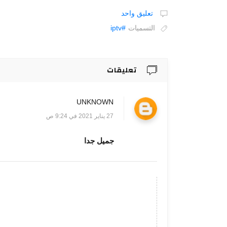
تعليق واحد
التسميات
#iptv
تعليقات
UNKNOWN
27 يناير 2021 في 9:24 ص
جميل جدا