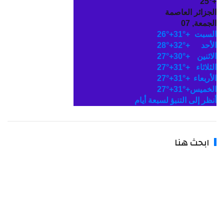
25°
لجزائر العاصمة
جمعة, 07
لسبت
+
31°
+
26°
لأحد
+
32°
+
28°
اثنين
+
30°
+
27°
ثلاثاء
+
31°
+
27°
أربعاء
+
31°
+
27°
لخميس
+
31°
+
27°
نظر إلى التنبؤ لسبعة أيام
ابحث هنا