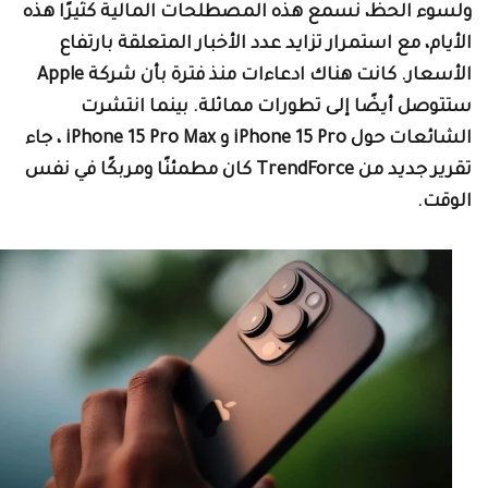
لسوء الحظ، نسمع هذه المصطلحات المالية كثيرًا هذه
لأيام، مع استمرار تزايد عدد الأخبار المتعلقة بارتفاع
الأسعار. كانت هناك ادعاءات منذ فترة بأن شركة Apple
تتوصل أيضًا إلى تطورات مماثلة. بينما انتشرت
الشائعات حول iPhone 15 Pro و iPhone 15 Pro Max ، جاء
تقرير جديد من TrendForce كان مطمئنًا ومربكًا في نفس
لوقت.