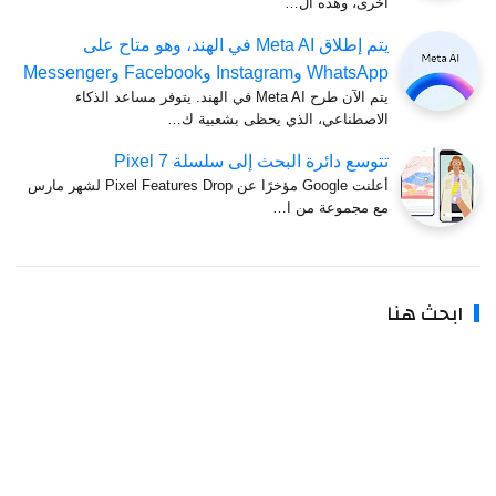
أخرى، وهذه ال…
يتم إطلاق Meta AI في الهند، وهو متاح على
WhatsApp وInstagram وFacebook وMessenger
يتم الآن طرح Meta AI في الهند. يتوفر مساعد الذكاء
الاصطناعي، الذي يحظى بشعبية ك…
تتوسع دائرة البحث إلى سلسلة Pixel 7
أعلنت Google مؤخرًا عن Pixel Features Drop لشهر مارس
مع مجموعة من ا…
ابحث هنا