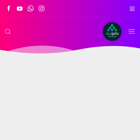
تكنو
ديزاد