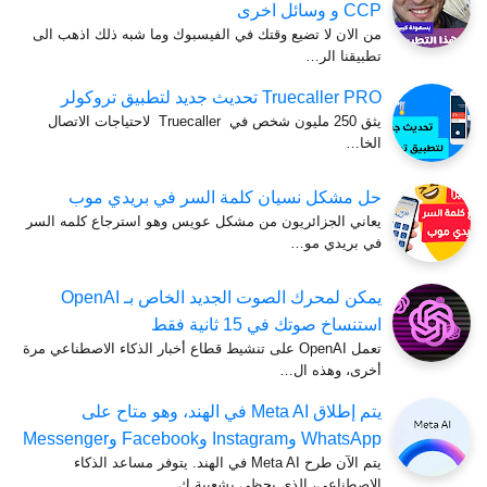
CCP و وسائل اخرى
من الان لا تضيع وقتك في الفيسبوك وما شبه ذلك اذهب الى
تطبيقنا الر…
Truecaller PRO تحديث جديد لتطبيق تروكولر
يثق 250 مليون شخص في Truecaller لاحتياجات الاتصال
الخا…
حل ‏مشكل ‏نسيان ‏كلمة ‏السر ‏في ‏بريدي ‏موب
يعاني الجزائريون من مشكل عويس وهو استرجاع كلمه السر
في بريدي مو…
يمكن لمحرك الصوت الجديد الخاص بـ OpenAI
استنساخ صوتك في 15 ثانية فقط
تعمل OpenAI على تنشيط قطاع أخبار الذكاء الاصطناعي مرة
أخرى، وهذه ال…
يتم إطلاق Meta AI في الهند، وهو متاح على
WhatsApp وInstagram وFacebook وMessenger
يتم الآن طرح Meta AI في الهند. يتوفر مساعد الذكاء
الاصطناعي، الذي يحظى بشعبية ك…