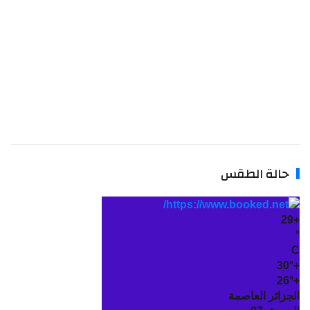
حالة الطقس
29
30°
26°
لجزائر العاصمة