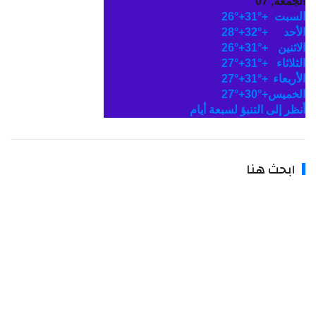
جمعة, 07
لسبت
+
31°
+
26°
لأحد
+
32°
+
28°
اثنين
+
31°
+
26°
ثلاثاء
+
31°
+
27°
أربعاء
+
31°
+
27°
لخميس
+
30°
+
27°
نظر إلى التنبؤ لسبعة أيام
ابحث هنا