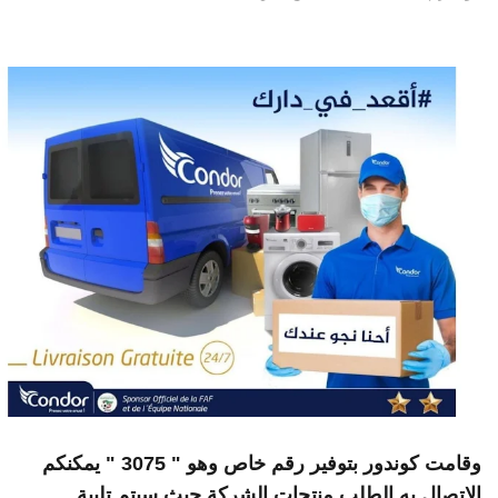
وقامت كوندور بتوفير رقم خاص وهو " 3075 " يمكنكم
لاتصال به الطلب منتجات الشركة حيث سيتم تلبية