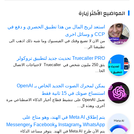
المواضيع الأكثر زيارة
استعد لربح المال من هذا تطبيق الحصري و دفع في
CCP و وسائل اخرى
من الان لا تضيع وقتك في الفيسبوك وما شبه ذلك اذهب الى
تطبيقنا الر…
Truecaller PRO تحديث جديد لتطبيق تروكولر
يثق 250 مليون شخص في Truecaller لاحتياجات الاتصال
الخا…
يمكن لمحرك الصوت الجديد الخاص بـ OpenAI
استنساخ صوتك في 15 ثانية فقط
تعمل OpenAI على تنشيط قطاع أخبار الذكاء الاصطناعي مرة
أخرى، وهذه ال…
يتم إطلاق Meta AI في الهند، وهو متاح على
WhatsApp وInstagram وFacebook وMessenger
يتم الآن طرح Meta AI في الهند. يتوفر مساعد الذكاء