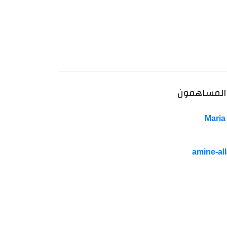
المساهمون
Maria
amine-all
يضيف الإصدار التجريبي من WHATSAPP ميزة الرمز السري لإخفاء الدردشات المقفلة والوصول إليها
INSTAGRAM أخيرًا يسمح للمستخدمين بقراءة الرسائل المباشرة دون إرسال إيصالات القراءة
نوفمبر 14, 2023
ديسمبر 26, 2023