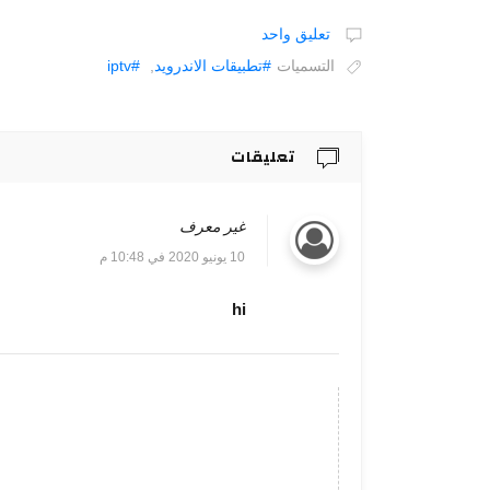
تعليق واحد
التسميات
#تطبيقات الاندرويد
,
#iptv
تعليقات
غير معرف
10 يونيو 2020 في 10:48 م
hi