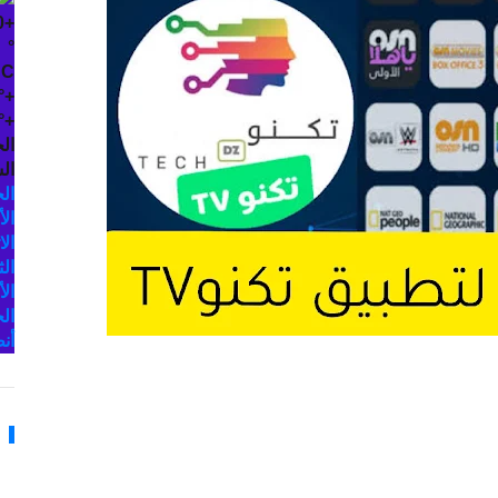
0
+
°
C
°
+
°
+
ال
الس
ال
الأ
الا
الث
الأ
ال
أن