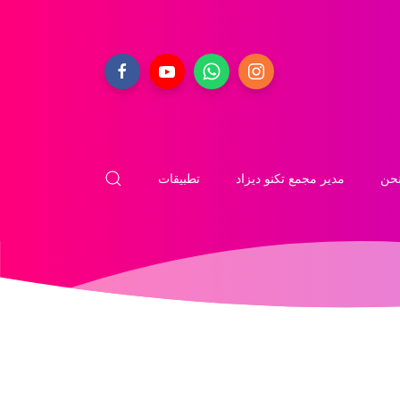
حن
مدير مجمع تكنو ديزاد
تطبيقات