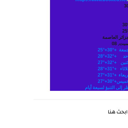
3
30
25
جزائر العاصمة
بت, 08
جمعة
+
30°
+
25°
حد
+
32°
+
28°
ثنين
+
32°
+
27°
لاثاء
+
31°
+
28°
ربعاء
+
31°
+
27°
خميس
+
30°
+
27°
ظر إلى التنبؤ لسبعة أيام
ابحث هنا