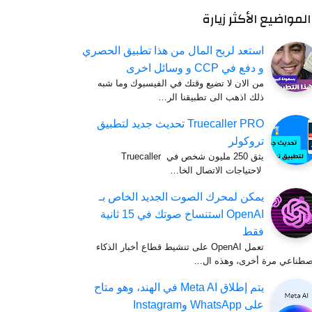
المواضيع الأكثر زيارة
استعد لربح المال من هذا تطبيق الحصري
و دفع في CCP و وسائل اخرى
من الان لا تضيع وقتك في الفيسبوك وما شبه
ذلك اذهب الى تطبيقنا الر…
Truecaller PRO تحديث جديد لتطبيق
تروكولر
يثق 250 مليون شخص في Truecaller
لاحتياجات الاتصال الخا…
يمكن لمحرك الصوت الجديد الخاص بـ
OpenAI استنساخ صوتك في 15 ثانية
فقط
تعمل OpenAI على تنشيط قطاع أخبار الذكاء
اصطناعي مرة أخرى، وهذه ال…
يتم إطلاق Meta AI في الهند، وهو متاح
على WhatsApp وInstagram