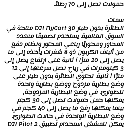
مولات تصل إلى 70 رطلاً.
مات
الطائرة بدون طيار DJI FlyCart 30 متاحة في
لسوق العالمية. يستخدم تصميمًا متعدد
لمحاور ومحوريًا رباعي المحاور ونظام دفع
من ألياف الكربون ذو 8 شفرات يأخذه إلى ما
يصل إلى 20 مترًا / ثانية على ارتفاع يصل إلى
3 كيلومترات في رياح تصل سرعتها إلى 12
ترًا / ثانية. تحتوي الطائرة بدون طيار على
ضع بطارية مزدوج ووضع بطارية واحدة
لطوارئ. في وضع البطارية المزدوجة،
يمكنها حمل حمولات تصل إلى 30 كجم
بينما يمكنها رفع ما يصل إلى 40 كجم في
ضع البطارية الواحدة في حالات الطوارئ.
يمكن للمشغل استخدام تطبيق DJI Pilot 2