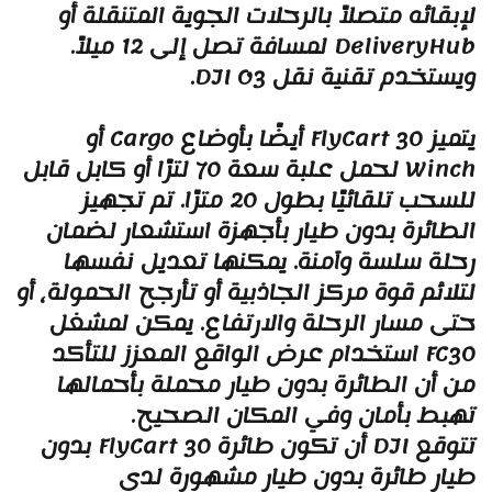
إبقائه متصلاً بالرحلات الجوية المتنقلة أو
DeliveryHub لمسافة تصل إلى 12 ميلاً.
يستخدم تقنية نقل DJI O3.
يتميز FlyCart 30 أيضًا بأوضاع Cargo أو
Winch لحمل علبة سعة 70 لترًا أو كابل قابل
للسحب تلقائيًا بطول 20 مترًا. تم تجهيز
لطائرة بدون طيار بأجهزة استشعار لضمان
حلة سلسة وآمنة. يمكنها تعديل نفسها
تلائم قوة مركز الجاذبية أو تأرجح الحمولة، أو
تى مسار الرحلة والارتفاع. يمكن لمشغل
FC30 استخدام عرض الواقع المعزز للتأكد
ن أن الطائرة بدون طيار محملة بأحمالها
هبط بأمان وفي المكان الصحيح.
تتوقع DJI أن تكون طائرة FlyCart 30 بدون
يار طائرة بدون طيار مشهورة لدى