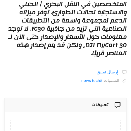
لمتخصصين في النقل البحري / الجبلي
الاستجابة لحالات الطوارئ. توفر ميزاته
لدعم لمجموعة واسعة من التطبيقات
الصناعية التي تزيد من جاذبية FC30. لا توجد
علومات حول الأسعار والإصدار حتى الآن لـ
DJI FlyCart 30، ولكن قد يتم إصدار هذه
لعناصر قريبًا.
إرسال تعليق
التسميات
#‎news ‎tech
تعليقات