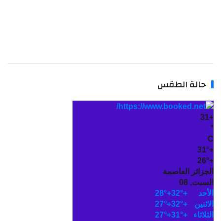
حالة الطقس
31
31°
26°
لجزائر العاصمة
لسبت, 08
لأحد
+
32°
+
28°
لاثنين
+
32°
+
27°
لثلاثاء
+
31°
+
27°