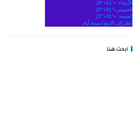
لأربعاء
+
31°
+
26°
لخميس
+
31°
+
27°
لجمعة
+
31°
+
27°
نظر إلى التنبؤ لسبعة أيام
ابحث هنا