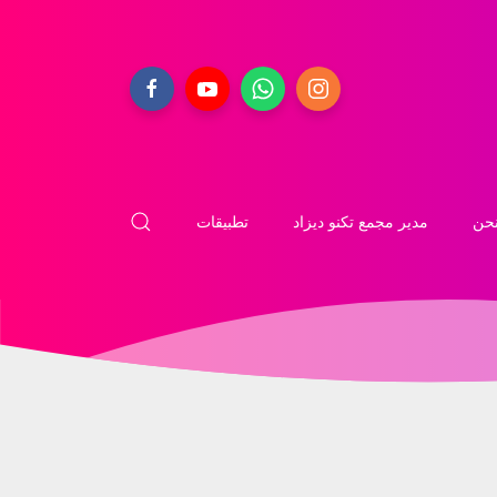
حن
مدير مجمع تكنو ديزاد
تطبيقات